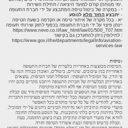
ימי מנוחה) קודם למועד היציאה / תחילת השירות.
י - במקרה של ביטול טיסה המתבצע על ידי חברת התעופה
-
יתבצע
החזר מלא
לנוסע
יא - בכל מקרה של איחור טיסה או הקדמה בשעת הטיסה
יינתן פיצוי על ידי חברת התעופה בכפוף לחוק שירותי תעופה
https://www.nevo.co.il/law_html/law01/500_707.htm
לחילופין ניתן להתעדכן גם בקישור :
https://www.gov.il/he/departments/legalInfo/aviation-
services-law
טיסות:
הטיסות מבוצעות באחריות בלעדית של חברות התעופה.
האחריות בגין עיכובים, שינויים, ביטולים, ואובדן כבודה הנה על
פי הדין, על המוביל התעופתי. המסלול וזמני הטיסות, נמצאים
באחריותן הבלעדית של חברות התעופה וייתכנו מקרים בהם יהיו
שינויים בזמני הטיסות אף ללא הודעה מוקדמת.
החברה תיידע את הנוסעים בשינוי מועדי הטיסות מיד עם קבלת
המידע מהחברות ותעשה ככל יכולתה ותדרוש מנציגויות החברות
בארץ, להודיע לה על כל שינוי מוקדם ככל האפשר.
מועדי טיסות ונתיביהן ו/או נחיתות הביניים ניתנים על ידי המוביל,
כולל נחיתות ביניים בלתי מתוכננות. על הנוסע מוטלת החובה
לוודא את מועדי הטיסות ונתיביהן בעת ביצוע ההזמנה, בעת
קבלת כרטיס הטיסה ובעת אשרור הטיסה חזרה.
הטיסות המוצעות על ידי "גאלא טורס" מוצעות ומתקבלות בתנאי