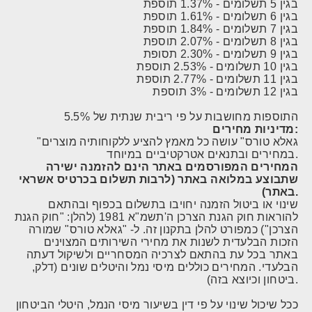
בגין 5 תשלומים - 1.37% תוספת
בגין 6 תשלומים - 1.61% תוספת
בגין 7 תשלומים - 1.84% תוספת
בגין 8 תשלומים - 2.07% תוספת
בגין 9 תשלומים - 2.30% תסופת
בגין 10 תשלומים - 2.53% תוספת
בגין 11 תשלומים - 2.77% תוספת
בגין 12 תשלומים - 3% תוספת
התוספות מחושבות על פי ריבית שנתית של 5.5%
מדיניות מחירים:
"גאלא טורס" עושה כל מאמץ להציע ללקוחותיה מוצרים
במחירים ובתנאים אטרקטיביים במיוחד.
המחירים המפורסמים באתר הינם להזמנה ישירה
שתבוצע במלואה באתר (לרבות תשלום בכרטיס אשראי
באתר).
שינוי או ביטול הזמנה יחויבו בתשלום בכפוף ובהתאם
להוראות חוק הגנת הצרכן ה'תשמ"א 1981 (להלן: "חוק הגנת
הצרכן") כמפורט להלן בתקנון זה. ל- "גאלא טורס" שמורה
הזכות הבלעדית לשנות את מחירי השירותים המצוינים
באתר בכל עת בהתאם לצרכיה המסחריים ולשיקול דעתה
הבלעדי. המחירים כוללים מיסי נמל והיטלים שונים (דלק,
ביטחון וכיוצא בזה).
ככל שיכול שינוי על פי דין בשיעור מיסי הנמל, היטלי הביטחון