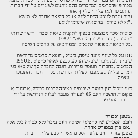
מפורש שהפרטים המוזכרים בהם ניתנים לשינויים על ידי חברות
התעופה ו/או על ידי כל גוף אחר.
והיה ויגרם לנוסע הפסד לינה או כל הוצאה אחרת לא תישא
"גאלא טורס" בהוצאות שיגרמו לנוסע.
טיסות שכר מבוצעות בכפוף לתקנות טיסות שכר: "רישוי שרותי
תעופה (טיסות שכר) ה'תשמ"ב 1982"
כל הטיסות כפופות לתנאים המפורטים על כרטיס הטיסה.
על כל שינוי מועד טיסה, ביטול , הוצאת כרטיס מחודשת RE
ISSUE, שינוי נתיב נסיעה שיבקש הנוסע לבצע
לאחר כרטוס
הכרטיס ,בחברות תעופה סדירות, תגבה החברה סך של
בגין
$60
דמי טיפול לנוסע מעבר לעלות הנדרשת על ידי חברת התעופה
עצמה.
דמי טיפול בגין הזמנת שירותים בטיסה לרבות כבודה, ארוחות או
מקומות הושבה הינם 8$ לפעולה מעבר לעלות הנדרשת על ידי
חברת התעופה.
מטען וכבודה:
רובם המכריע של כרטיסי הטיסה היום נמכר ללא כבודה כלל אלה
אם צוין במפורש אחרת.
מטען עודף יחויב על פי הסכום אשר ייקבע על ידי חברת