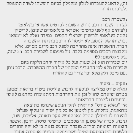
זה), לדאוג להעברתו למלון ומהמלון בסיום חופשתו לשדה התעופה
לטיסתו חזרה.
השכרת רכב:
לצורך השכרת רכב נדרש השוכר: לכרטיס אשראי בינלאומי
(לעיתים אף לשני כרטיסי אשראי בינלאומיים שונים), לרישיון
נהיגה בינלאומי ולרישיון ישראלי תקפים. במידה ואלה לא יימצאו
ברשותו של הנוסע, לא יימסר לו הרכב בתחנת ההשכרה.
חברת ההשכרה אינה מתחייבת לספק רכב מדגם מסוים, אלא
מקבוצת רכבים מסוימת בלבד. גיל מינימום לשכירת רכב: 25 שנה,
גיל מקסימום: 69.
יום שכירות הוא 24 שעות ועל כל איחור יחויב הלקוח ביום
שכירות מלא לפי התעריף המקומי של חברת ההשכרה. הרכב ניתן
עם מיכל דלק מלא וכך צריך גם להחזירו.
נזקים – ביטוח:
גאלא טורס ממליצה לנוסעיה לרכוש פוליסת ביטוח בריאות ומטען
בטרם יציאתם לחו"ל וכן את ההרחבות המתאימות בהתאם לאופי
נסיעתם ולמצבם הבריאותי.
אין "גאלא טורס" אחראית לנזקי הנוסע שיגרמו כתוצאה
מתאונות, מחלות, נזק למטען או כל נזק ישיר או עקיף שעלול
להיגרם לו במהלך הטיול ו/או הנופש עקב תאונה, אלימות, שוד,
גניבה, אבדה של מטען או מסמכים, כרטיסי טיסה, דרכון, אשפוז,
הוצאות רפואיות וכיו"ב. מובהר ומודגש בזאת כי לא יהיו החזרים
כלשהם בגין הפסקת הטיול עקב מחלה, פציעה או סיבה אחרת