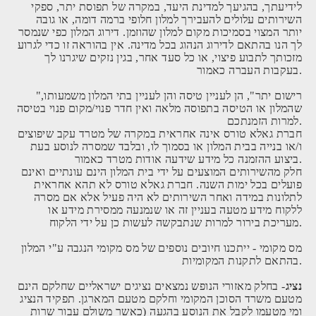
לידיעתך, בהגיעך למדינת היעד, במקרה של תפוסת יתר, ספקי
השירותים עלולים להעבירך למלון חלופי ברמה דומה, או גובה
יותר המצוי בסמיכות מקום למלון שהוזמן. דירוג המלון כפי שנמסר
לך הנו בהתאם לדירוג הנהוג בכל מדינה. אין בהוראה זו כדי לגרוע
מזכותך לתבוע פיצוי, או כל סעד אחר, בגין נזקים שיגרנו לך
בעקבות העברה כאמור.
"רישום יתר", הן לעניין טיסה והן לעניין בתי המלון משמעותו,
שהמלון או הטיסה בתפוסה מלאה ואין חדר פנוי/מקום פנוי בטיסה
למרות הזמנתכם.
חברת גאלא טורס אינה אחראית במקרה של מטרד עקב שיפוצים
ו/או בנייה בבית המלון או בסמוך לו, ובלבד שמסרה לנוסע בעת
ביצוע ההזמנה כל מידע שידעה אודות מטרד כאמור.
חלק מהשירותים המוצעים על ידי בית המלון הינם עונתיים ואינם
פועלים בכל ימות השנה. חברת גאלא טורס לא תהא אחראית
לתלונות במידה ואחר השירותים לא היה פעיל אלא אם מסרה
ללקוח מידע מטעה בעניין זה או שנמנעה ממסירת מידע או
מעריכת בירור למרות שנתבקשה לעשות כן על ידי הלקוח.
מס מקומי - ייתכנו חיובים נוספים של מס מקומי הנגבה ע"י המלון
בהתאם לתקנות המקומיות.
נציג
- בחלק מאזורי הנופש נמצאים נציגים ישראליים שחלקם הינם
מטעם משרד הסוכן המקומי וחלקם מטעם המארגן. תפקיד הנציג
ומי מטעמו לקבל את הנוסע בהגעה (כאשר משולם עבור שרות