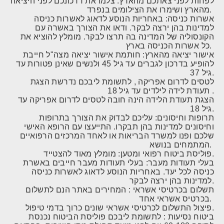
לפחות לפני צאתכם מהארץ. צלמו את דרכונכם לפני היציאה
מהארץ ושימרו את הצילומים בנפרד.
אשרות כניסה: באחריות הנוסע לדאוג לאשרות כניסה
למדינות בהן ירצה לבקר. ודאו את הצורך באשרה עם
הקונסוליה של המדינה בה תרצו לבקר. מומלץ להוציא את
כל אשרות הכניסה בארץ.
אישור יציאה מהארץ: חותמת אישור יציאה מצה"ל חייבת
להופיע בדרכון לגברים עד גיל 45 ולנשים שאינן פטורות עד
גיל 37.
לטסים לדרום אפריקה , לתשומת ליבכם נדרשת הצגת
תעודת לידה לילדים עד גיל 18 .
הצגת תעודת הלידה הינה חובה לטסים לדרום אפריקה עד
גיל 18.
תרופות וחיסונים: עליכם לבדוק את הצורך בתרופות
וחיסונים למדינות בהן תבקרו. התייעצו עם הרופא האישי
שלכם ופנו למשרד הבריאות או לאחד המרכזים הרפואיים
המתמחים בנושא.
פוליסת ביטוח רפואי ומטען: מומלץ מאוד להצטייד.
בעלי תעודות מעבר: בעלי תעודות מעבר חייבים באשרת
כניסה לכל יעד. באחריות הנוסע לדאוג לאשרות כניסה
למדינות בהן ירצה לבקר.
תשלום בכרטיסי אשראי : המחירים באתר הנם לתשלום
בכרטיס אשראי אחד.
פיצול התשלום לכרטיסי אשראי שונים כרוך בדמי טיפול.
ביטוח נסיעות : לתשומת ליבכם פוליסת הביטוח נכנסת