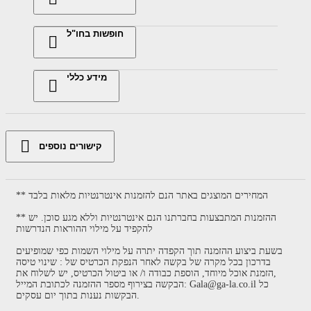
חופשות בחו"ל
מידע כללי
קישורים נוספים
** המחירים המוצגים באתר הנם להזמנות אינטרנטיות מלאות בלבד
** ההזמנות המתבצעות בחברתנו הנם אינטרנטיות וללא מגע סוכן. יש
להקפיד על מילוי ההוראות הנדרשות
בשעת ביצוע ההזמנה תוך הקפדה יתרה על מילוי השמות כפי שמופיעים
בדרכון בכל מקרה של בקשה לאחר הנפקת הכרטיס של : שינוי טיסה
,הזמנת אוכל מיוחד, הוספת כבודה ו/ או ביטול הכרטיס, יש לשלוח את
הבקשה בצירוף מספר ההזמנה לכתובת המייל: Gala@ga-la.co.il כל
הבקשות נענות בתוך יום עסקים.