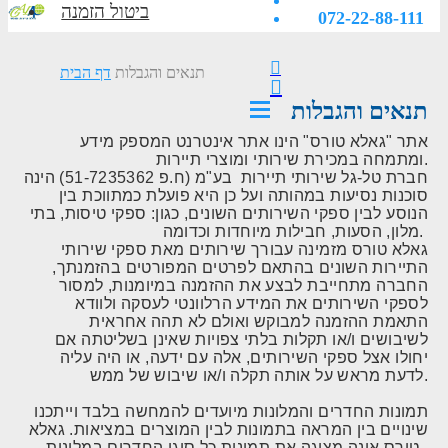
ביטול הזמנה
072-22-88-111
תנאים והגבלות
דף הבית
תנאים והגבלות
אתר "גאלא טורס" הינו אתר אינטרנט המספק מידע
ומתמחה במכירת שירותי ומוצרי תיירות.
חברת טל-גל שירותי תיירות בע"מ (ח.פ 51-7235362) הינה
סוכנות נסיעות במהותה ועל כן היא פועלת כמתווכת בין
הנוסע לבין ספקי השירותים השונים, כגון: ספקי טיסות, בתי
מלון, הסעות, חבילות מיוחדות וכדומה.
גאלא טורס מזמינה עבורך שירותים מאת ספקי שירותי
התיירות השונים בהתאם לפרטים המפורטים בהזמנתך,
החברה מתחייבת לבצע את ההזמנה במיומנות, למסור
לספקי השירותים את המידע הרלוונטי לעסקה ולוודא
התאמת ההזמנה למבוקש ואולם לא תהה אחראית
לשיבושים ו/או תקלות בלתי צפויות שאינן בשליטתה אם
יחולו אצל ספקי השירותים, אלה עם ידעה, או היה עליה
לדעת מראש על אותה תקלה ו/או שיבוש של ממש.
תמונות החדרים והמלונות מיועדים להמחשה בלבד וייתכנו
שינויים בין המראה בתמונות לבין המוצרים במציאות. גאלא
טורס אינה מציגה את תמונות כל סוגי החדרים במלונות.