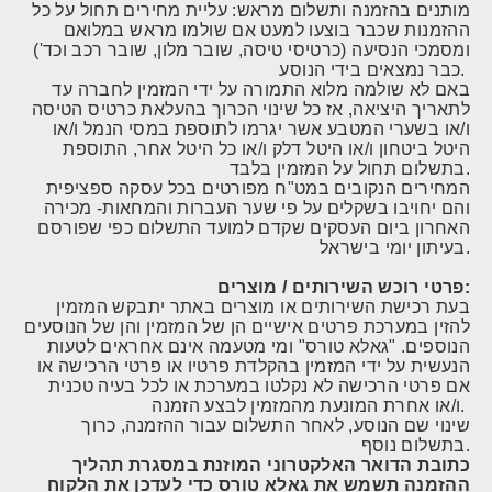
מותנים בהזמנה ותשלום מראש: עליית מחירים תחול על כל
ההזמנות שכבר בוצעו למעט אם שולמו מראש במלואם
ומסמכי הנסיעה (כרטיסי טיסה, שובר מלון, שובר רכב וכד')
כבר נמצאים בידי הנוסע.
באם לא שולמה מלוא התמורה על ידי המזמין לחברה עד
לתאריך היציאה, אז כל שינוי הכרוך בהעלאת כרטיס הטיסה
ו/או בשערי המטבע אשר יגרמו לתוספת במסי הנמל ו/או
היטל ביטחון ו/או היטל דלק ו/או כל היטל אחר, התוספת
בתשלום תחול על המזמין בלבד.
המחירים הנקובים במט"ח מפורטים בכל עסקה ספציפית
והם יחויבו בשקלים על פי שער העברות והמחאות- מכירה
האחרון ביום העסקים שקדם למועד התשלום כפי שפורסם
בעיתון יומי בישראל.
פרטי רוכש השירותים / מוצרים:
בעת רכישת השירותים או מוצרים באתר יתבקש המזמין
להזין במערכת פרטים אישיים הן של המזמין והן של הנוסעים
הנוספים. "גאלא טורס" ומי מטעמה אינם אחראים לטעות
הנעשית על ידי המזמין בהקלדת פרטיו או פרטי הרכישה או
אם פרטי הרכישה לא נקלטו במערכת או לכל בעיה טכנית
ו/או אחרת המונעת מהמזמין לבצע הזמנה.
שינוי שם הנוסע, לאחר התשלום עבור ההזמנה, כרוך
בתשלום נוסף.
כתובת הדואר האלקטרוני המוזנת במסגרת תהליך
ההזמנה תשמש את גאלא טורס כדי לעדכן את הלקוח