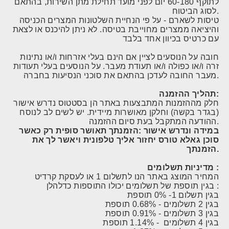
לתוקף 60-180 יום לפני מועד תחילת מתן השירות, בהתאם
לסוג הביטוח.
טיסות לשארם - על פי הנחיית השלטונות המצרים הכניסה
והיציאה ממצרים מחוייבת בטיסה. לא ניתן להיכנס או לצאת
עם כרטיס בכיוון אחד בלבד
חובה על הנוסעים לציין אם הינם בעלי אזרחות ו/או נתינות
זרה ו/או כפולה ו/או תעודת מעבר. על הנוסעים בעלי תעודות
מעבר החובה לעדכן בהתאם את סוכני הנסיעות בחברה.
תהליך ההזמנה:
חלק מההזמנות המתבצעות באתר הן בסטטוס נדרש אישור
(בגדר בקשה) וחלקן מאושרות מיידית. יש לשים לב לנוסח
ההודעה המתקבל בעת סיום ההזמנה.
במידה ונדרש אישור :הזמנתך תאושר סופית רק כאשר
סוכן גאלא טורס יחזור אליך טלפונית ויאשר לך את
הזמנתך.
מדיניות תשלומים :
המחיר המוצג באתר הנו לתשלום 1 או לעסקת קרדיט
בגין תוספת של תשלומים יכולו התוספות כדלהלן :
בגין תשלום 1- 0% תוספת
בגין 2 תשלומים - 0.68% תוספת
בגין 3 תשלומים - 0.91% תוספת
בגין 4 תשלומים - 1.14% תוספת