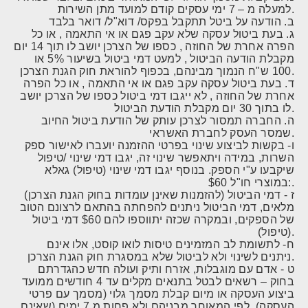
למעלה מ – 7 ימי עסקים קודם למועד מתן השירות.
ב. הודעה על ביטל תתקבל בפקס/ דוא"ל/ דואר בלבד
ג. בעת ביטול עסקה שלא עקב פגם או אי התאמה , או כל
הפרה אחרת של החוזה , כספו של הצרכן יושב לו תוך 14 יום
מקבלת הודעה הביטול , למעט דמי ביטול בשיעור 5% או
100 ש"ח הנמוך מבינהם, בכפוף להוראת חוק הגנת הצרכן.
ד. בעת ביטול עסקה עקב פגם או אי התאמה , או כל הפרה
אחרת של החוזה , לא ייגבו דמי ביטול כספו של הצרכן יושב
לו בתוך 30 יום מקבלת הודעת הביטול.
ה. החברה תמסור לצרכן עותק של הודעת ביטול החיוב
שמסר העסק לחברת האשראי.
ו- בקשות לביצוע שינוי בפרטי ההזמנה יועברו לאישור ספק
השרות, במידה ויתאפשר שינוי זה, יגבו דמי שינוי /טיפול
שיקבעו ע"י הספק. בנוסף יגבו דמי שינוי (טיפול) גאלא
:במוצרי חו"ל $60.
ז - דמי הביטול (להזמנות שאינן עומדות בחוק הגנת הצרכן)
מלאים, דמי הביטול ניתנים להפחתה בהתאם לרצונם הטוב
של הספקים, ובמקרה שכזה יתווספו להם $60 דמי ביטול
(טיפול).
ח- לתשומת לב המזמינים טיסות לואו קוסט, אלו אינם
ניתנים לשינוי ולא לביטול שלא במסגרת חוק הגנת הצרכן.
ט - אדם עם מוגבלות, אזרח ותיק ועולה חדש כהגדרתם
בחוק – רשאים לבטל בתנאים מקלים עד 4 חודשים ממועד
ביצוע העסקה או מיום קבלת מסמך גלוי (מסמך עם פרטי
העסקה), לפי המאוחר מבניהם ולא פחות מ 7 ימים (שאינם