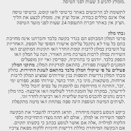
מומלץ להגיע 3 שעות לפני הטיסה.
לתשומת לב הרוכשים באתר כרטיסי לואו קוסט, כרטיסי טיסה
אלו אינם כוללים כבודה, אוכל וצ'ק אין. מומלץ לבצע את הליך
הצ'ק אין באתר חברת התעופה 24 שעות לפני מועד הטיסה.
בתי מלון:
פרטי המלון המבוקש הם בגדר בקשה בלבד וחברתנו אינה מחויבת
בהם כל עוד לא נתקבל עליהם אישורו הסופי של הספק. האחריות
על השיבוץ במלון לרבות קומת החדר ו/או תקינות המתקנים ו/או
השירות במלון לרבות מערכת מיזוג האוויר, הנה על המלון ו/או
הספק בלבד. יודגש כי בתורכיה, קפריסין ואיי יוון מופעלים
המזגנים לשעות ספורות, בהתאם למדיניות המלון.
מתקני המלון
פעילים על פי שיקולי המלון בלבד בהתאם לעונת התיירות.
בחלק
מבתי המלון נדרשות תוספות בגין שירותים שמציע המלון לרבות
ארוחות, משקאות, מיני בר, חדר כושר, שירותי ספא, ספורט ימי
וכו', החרגה זו מתייחסת גם להזמנות על בסיס 'הכול כלול'.
לידיעתך, במקרה של הזמנת חדר לשלושה ו/או ארבעה- בתי מלון
רבים נוהגים להכניס מיטה שלישית ו/או רביעית לחדר זוגי,
לעיתים המיטה הנוספת הינה ספה נפתחת ו/או מיטה מתקפלת.
ביקש הנוסע בקשה מיוחדת , תדאג החברה להעביר את הבקשה
לספר השירות או למלון , אולם לא תהה מצדו התחייבות כלפי
הלקוח למילויה ,אלה אם אושר לנוסע בכתב כי בקשתו תקוים.
אם הבקשה המיוחדת כוללת דרישות חיוניות ללקוח מפאת צרכיו