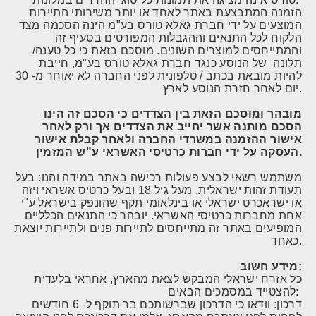
הזמנה המתבצעת באתר לאחד או יותר משירותי התיירות
המוצעים על ידי חברת גאלא טורס בע"מ הינה הסכמה מצד
הלקוח לכל התנאים וההגבלות המפורטים בסעיף זה
והמתייחסים למוצרים השונים. מוסכם בזאת כי כל טענה/
תלונה של הנוסע כנגד חברת גאלא טורס בע"מ, חייבת
להיות מובאת בכתב / טלפונית לפני החברה לא יאוחר מ- 30
יום לאחר חזרת הנוסע לארץ.
מובהר ומוסכם הזאת בין הצדדים כי הסכם זה הינו
הסכם מותנה אשר יחייב את הצדדים אך ורק לאחר
אישור ההזמנה במשרדי החברה ולאחר קבלת אישור
העסקה על ידי חברות כרטיסי האשראי ע"ש המזמין.
משתמש רשאי לבצע פעולות רכישה באתר במידה והנו: בעל
תעודת זהות ישראלית, מעל גיל 18 ובעל כרטיס אשראי ויזה
או ישראכרט ישראלי או בינלאומי תקף שהונפק בישראל ע"י
אחת מחברות כרטיסי האשראי. יובהר כי התנאים הכלליים
המופיעים באתר זה מתייחסים לתיירות פנים ולתיירות יוצאת
כאחד.
מידע חשוב:
כל אזרח ישראלי המבקש לצאת מהארץ, אחראי בלעדית
להצטייד במסמכים הבאים:
דרכון: וודאו כי הדרכון שברשותכם בר תוקף ל- 6 חודשים