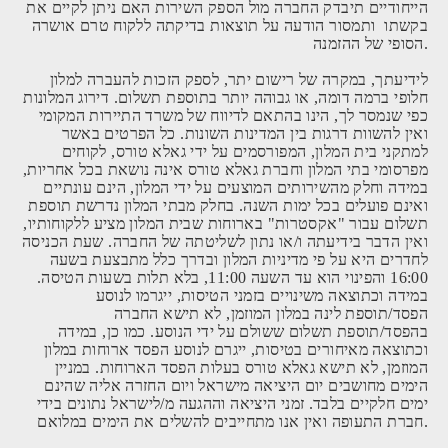
הייחודיים תיבדק החברה מול הספק השירות האם ניתן לקיים את
בקשתו ותמסור הודעה על תוצאות בדיקתה ללקוח טרם אושרה
הסופי של ההזמנה.
לידיעתך, במקרה של רישום יתר, לספק הזכות להעברה למלון
חלופי ברמה דומה, או גבוהה יותר בתוספת תשלום. דירוג המלונות
כפי שנמסר לך, הינו בהתאם לדיווח של משרד התיירות המקומי
ואין להשוות דרגות בין המדינות השונות. כל הפרטים באשר
למתקני בית המלון, המפורסמים על ידי גאלא טורס, לקוחים
מפרסומי בתי המלון וחברת גאלא טורס אינה נושאת בכל אחריות,
במידה וחלק מהשירותים המוצעים על ידי המלון, הינם עונתיים
ואינם פועלים בכל ימות השנה. בחלק מבתי המלון נדרשת תוספת
תשלום עבור "אקסטרות" בארוחות שבית המלון מציע ללקוחותיו,
ואין הדבר בידיעתה ו/או נתון לשליטתה של החברה. שעת הכניסה
לחדרים היא על פי מדיניות המלון ובדרך כלל מתבצעת בשעה
16:00 והפינוי הוא עד השעה 11:00, בלא תלות בשעות הטיסה.
במידה וכתוצאה משינויים בזמני הטיסות, ייגרמו לנוסע
הפסד/תוספת לינה במלון המוזמן, לא תישא החברה
בהפסד/תוספת תשלום ששולם על ידי הנוסע. כמו כן, במידה
וכתוצאה מאיחורים בטיסות, ייגרם לנוסע הפסד ארוחות במלון
המוזמן, לא תישא גאלא טורס בעלות הפסד הארוחות. במניין
הימים מחושבים יום היציאה מישראל ויום החזרה אליה שהינם
ימים חלקיים בלבד. זמני היציאה וההגעה מ/לישראל נתונים בידי
חברת התעופה ואין אנו מתחייבים להשלים את הימים במלואם.