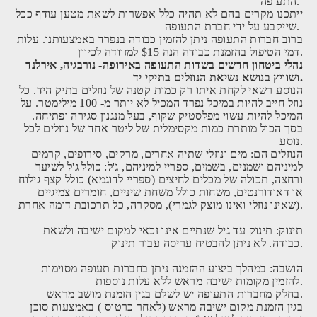
התעופה.
ייתכנו מקרים בהם לא תהיה כלל אפשרות לשאת מטען עודף ככל
שייקבע על ידי חברת התעופה.
ברוב חברות התעופה ניתן להזמין כבודה בנפרד באמצעותנו. עלות
דמי הטיפול בהזמנת כבודה הנה $15 למזוודה לכיוון.
נהלי ביטחון חדשים בשדות התעופה באירופה- נורבגיה, אירלנד
ושוויץ בנושא נשיאת הנוזלים בתיקי יד.
הנוסע רשאי לקחת איתו רק כמות קטנה של נוזלים בתיק היד. כל
נוזל חייב להיות במיכל נפרד המכיל לא יותר מ- 100 מילימטר. על
המיכל להיות עשוי מפלסטיק שקוף, בעל מנגנון סגירה ופתיחה.
בסך הכול מותרת כמות מקסימלית של ליטר אחד של נוזלים לכל
נוסע.
הנוזלים הם: מים ונוזלי שתיה אחרים, מרקים, סירופים, קרמים
למיניהם ושמנים, בשמים, ספריי למיניהם, ג'ל: כולל ג'ל לשיער
ורחצה, תכולה של מכלים לחיצים (ספריי לדוגמא) כולל קצף גילוח
או דאודורנטים, משחות כולל משחת שיניים, חומרים צמיגיים
(שאינו נוזלי ואינו מוצק לגמרי), מסקרה, כל תרכובת דומה אחרת.
תינוק: תינוק עד גיל שנתיים אינו זכאי למקום ישיבה ולשאת
כבודה. לא ניתן להבטיח עריסה עבור תינוק.
הושבה: במהלך ביצוע ההזמנה ניתן בחברות תעופה מסוימות
להזמין מקומות ישיבה מראש ללא עלות נוספות.
בחלק מחברות התעופה יש לשלם בגין הזמנת מושב מראש.
בגין הזמנת מקום ישיבה מראש (לאחר כרטוס ) באמצעות סוכן