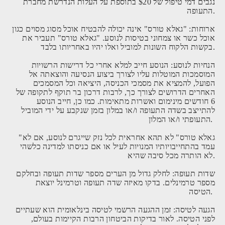
נגבים דמי טיפול של $20 בתוספת על העלות הנדרשת מחברת
התעופה.
ארוחות: "גאלא טורס" אינה יכולה להבטיח אוכל מסוג מסוים כגון
אוכל כשר או צמחוני בטיסות לנוסע. "גאלא טורס" תעביר את
בקשות הלקוח השונות למוביל ואלו יהיו באחריותו בלבד.
הנחיות לנוסע: הנוסע חייב למלא אחרי כל דרישות הרשויות
המוסמכות המוטלות עליו לצורך ביצוע הנסיעה והוצאתה אל
הפועל, להמציא את מסמכי הכניסה, היציאה וכל המסמכים
האחרים הדרושים לצורך כך, לרבות דרכון בר תוקף לתקופה של
6 חודשים מינימום ואשרות מתאימות. כמו כן, חייב הנוסע
להתייצב בשדה התעופה ו/או במלון בזמן שנקבע על ידי המוביל
התעופתי ו/או המלון.
"גאלא טורס" לא תהא אחראית לכל נזק שייגרם לנוסע, אם לא
עמד בהתחייבויותיו המנויות לעיל או אם כניסתו למדינה כלשהי
לא הותרה מכל סיבה שהיא.
שדות תעופה: לחלק גדול מן הערים מספר שדות תעופה ובחלקם
מספר טרמינלים. בדקו מאיזה שדה תעופה וטרמינל יוצאת
הטיסה.
הגעה לטיסה: זמן ההגעה הרשמי לטיסה בינלאומית הוא שעתיים
לפני הטיסה. לאור בדיקות הביטחון הרבות הקיימות בעולם,