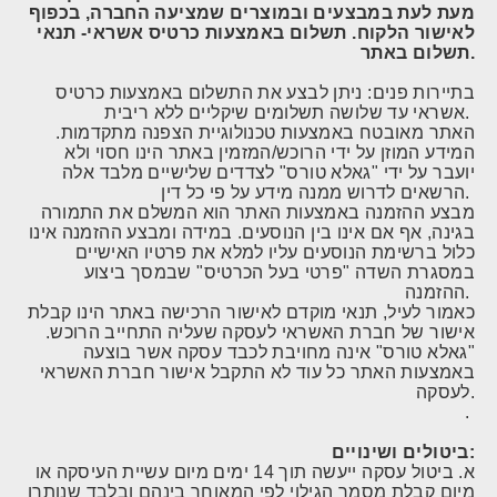
מעת לעת במבצעים ובמוצרים שמציעה החברה, בכפוף
לאישור הלקוח. תשלום באמצעות כרטיס אשראי- תנאי
תשלום באתר.
בתיירות פנים: ניתן לבצע את התשלום באמצעות כרטיס
אשראי עד שלושה תשלומים שיקליים ללא ריבית.
האתר מאובטח באמצעות טכנולוגיית הצפנה מתקדמות.
המידע המוזן על ידי הרוכש/המזמין באתר הינו חסוי ולא
יועבר על ידי "גאלא טורס" לצדדים שלישיים מלבד אלה
הרשאים לדרוש ממנה מידע על פי כל דין.
מבצע ההזמנה באמצעות האתר הוא המשלם את התמורה
בגינה, אף אם אינו בין הנוסעים. במידה ומבצע ההזמנה אינו
כלול ברשימת הנוסעים עליו למלא את פרטיו האישיים
במסגרת השדה "פרטי בעל הכרטיס" שבמסך ביצוע
ההזמנה.
כאמור לעיל, תנאי מוקדם לאישור הרכישה באתר הינו קבלת
אישור של חברת האשראי לעסקה שעליה התחייב הרוכש.
"גאלא טורס" אינה מחויבת לכבד עסקה אשר בוצעה
באמצעות האתר כל עוד לא התקבל אישור חברת האשראי
לעסקה.
.
ביטולים ושינויים:
א. ביטול עסקה ייעשה תוך 14 ימים מיום עשיית העיסקה או
מיום קבלת מסמך הגילוי לפי המאוחר בינהם ובלבד שנותרו