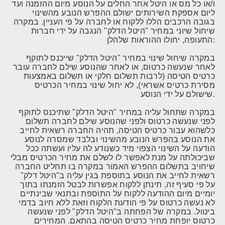
ו/או כל מס או היטל אחר החלים על הנוסע מיום ההזמנה ועד
ליום אספקת השירותים ישולם ההפרש הנובע מהשינוי
בגובה הרכבים הללו ללקוח או לחברה על פי העניין. במקרה
שיחול שיוני במחיר "היטל הדלק" הנגבה על ידי חברות
התעופה, יחולו ההוראות שלהלן:
במקרה שיחול שינוי במחיר "היטל הדלק" שייכנס לתוקף
לאחר שנעשה כרטוס, או לאחר שהנוסע שילם לחברה עובר
כרטיס הטיסה (לרבות תשלום חלקי או תשלום באמצעות
מסירת כרטיס אשראי), לא יחול שינוי במחיר הכרטיס
שישולם על ידי הנוסע.
במקרה שתחול עליה במחיר "היטל הדלק" שתיכנס לתוקף
לפני שנעשה כרטוס ולפני שהנוסע שילם לחברה תשלום
כלשהוא עבור כרטיס הטיסה, תהיה החברה רשאית לחייב
את הנוסע בהפרש הנובע מהשינוי ובלבד שמסרה לנוסע
הודעה על השינוי הצפוי מיד כשנודע לה עליו ועשתה ככל
שביכולתה על מנת לאפשר לו לשלם את מחיר הכרטיס מבלי
שיחויב בתשלום ההפרש האמור במקרה בו תחליט החברה
רשאית לחייב את הנוסע בתוספת בגין עליה ב"היטל דלק"
על פי סעיף זה, תינתן ללקוח אפשרות לבטל הזמנתו בתוך
יומיים מיום ההודעה ללקוח על התוספת ובתנאי שבינתיים
לא נעשה כרטוס על פי הודעת הלקוח וזאת ללא חיוב בדמי
ביטול. במקרה של הפחתה ב"היטל הדלק" לפני שנעשה
כרטוס יופחת מחיר כרטיס הטיסה בהתאם. המחירים